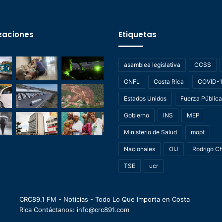
zaciones
Etiquetas
asamblea legislativa
CCSS
CNFL
Costa Rica
COVID-
Estados Unidos
Fuerza Pública
Gobierno
INS
MEP
Ministerio de Salud
mopt
Nacionales
OIJ
Rodrigo C
TSE
ucr
CRC89.1 FM - Noticias - Todo Lo Que Importa en Costa
Rica Contáctanos: info@crc891.com