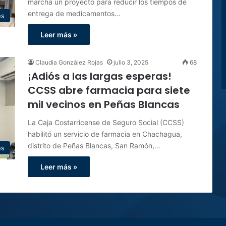
marcha un proyecto para reducir los tiempos de
entrega de medicamentos…
es
Leer más »
Claudia González Rojas
julio 3, 2025
68
¡Adiós a las largas esperas!
CCSS abre farmacia para siete
mil vecinos en Peñas Blancas
La Caja Costarricense de Seguro Social (CCSS)
habilitó un servicio de farmacia en Chachagua,
distrito de Peñas Blancas, San Ramón,…
es
Leer más »