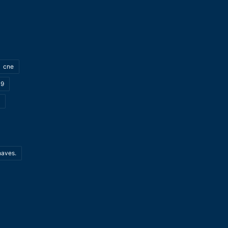
cne
19
haves.