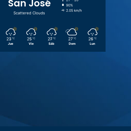
San José
21º - 20º
90%
2.05 km/h
Scattered Clouds
23
25
27
27
26
℃
℃
℃
℃
℃
Jue
Vie
Sáb
Dom
Lun