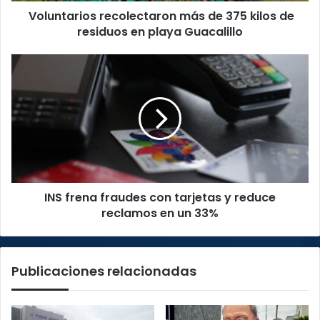
Voluntarios recolectaron más de 375 kilos de
playa
Guacalillo
residuos en playa Guacalillo
INS
frena
fraudes
con
tarjetas
y
reduce
reclamos
en
INS frena fraudes con tarjetas y reduce
un
33%
reclamos en un 33%
Publicaciones relacionadas