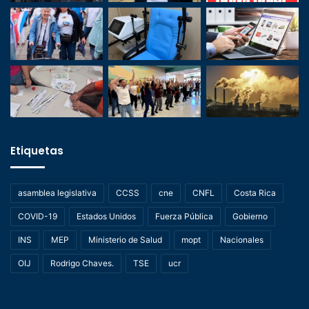
Etiquetas
asamblea legislativa
CCSS
cne
CNFL
Costa Rica
COVID-19
Estados Unidos
Fuerza Pública
Gobierno
INS
MEP
Ministerio de Salud
mopt
Nacionales
OIJ
Rodrigo Chaves.
TSE
ucr