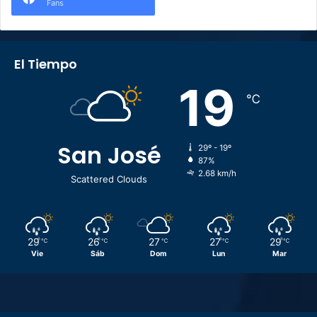
Fans
El Tiempo
19
℃
San José
29º - 19º
87%
2.68 km/h
Scattered Clouds
29
26
27
27
29
℃
℃
℃
℃
℃
Vie
Sáb
Dom
Lun
Mar