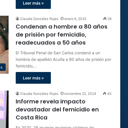
Leer más »
Claudia González Rojas
enero 6, 2025
29
Condenan a hombre a 80 años
de prisión por femicidio,
readecuados a 50 años
El Tribunal Penal de San Carlos condenó a un
hombre de apellido Acuña a 80 años de prisión por
femicidio,…
es
Leer más »
Claudia González Rojas
noviembre 22, 2024
45
Informe revela impacto
devastador del femicidio en
Costa Rica
En 2020, 28 mujeres murieron víctimas de