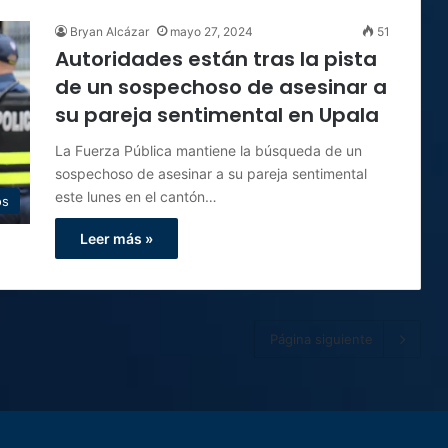
Bryan Alcázar
mayo 27, 2024
51
Autoridades están tras la pista
de un sospechoso de asesinar a
su pareja sentimental en Upala
La Fuerza Pública mantiene la búsqueda de un
sospechoso de asesinar a su pareja sentimental
este lunes en el cantón…
os
Leer más »
Página siguiente