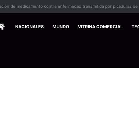
ina en la zona sur reactiva la alerta por mordeduras de murciélagos
HOME
NACIONALES
MUNDO
VITRINA COMERCIAL
TE