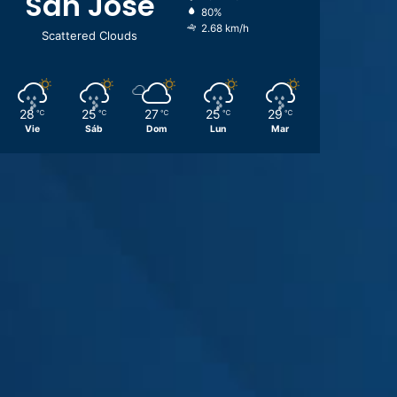
San José
80%
2.68 km/h
Scattered Clouds
28
25
27
25
29
℃
℃
℃
℃
℃
Vie
Sáb
Dom
Lun
Mar