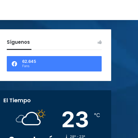
Síguenos
62.645
Fans
El Tiempo
23
℃
28º - 23º