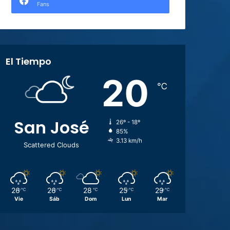
Fans
El Tiempo
20
℃
San José
26º - 18º
85%
3.13 km/h
Scattered Clouds
26
26
28
25
29
℃
℃
℃
℃
℃
Vie
Sáb
Dom
Lun
Mar