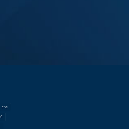
cne
19