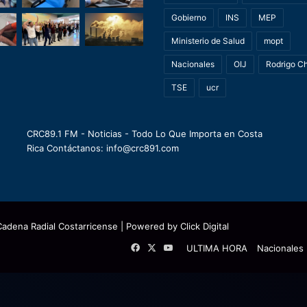
Gobierno
INS
MEP
Ministerio de Salud
mopt
Nacionales
OIJ
Rodrigo C
TSE
ucr
CRC89.1 FM - Noticias - Todo Lo Que Importa en Costa
Rica Contáctanos: info@crc891.com
Cadena Radial Costarricense
| Powered by
Click Digital
Facebook
X
YouTube
ULTIMA HORA
Nacionales