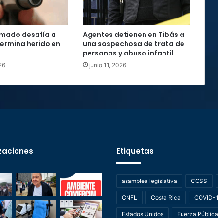
mado desafía a
Agentes detienen en Tibás a
 termina herido en
una sospechosa de trata de
personas y abuso infantil
26
junio 11, 2026
zaciones
Etiquetas
asamblea legislativa
CCSS
CNFL
Costa Rica
COVID-
Estados Unidos
Fuerza Pública