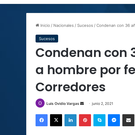
Inicio
/
Nacionales
/
Sucesos
/
Condenan con 36 año
Sucesos
Condenan con 3
a hombre por fe
Corredores
Send
Luis Ovidio Vargas
junio 2, 2021
an
Facebook
X
LinkedIn
Pinterest
Skype
Messen
C
email