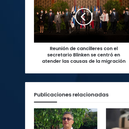
cancilleres
con
el
secretario
Blinken
se
centró
Reunión de cancilleres con el
en
atender
secretario Blinken se centró en
las
atender las causas de la migración
causas
de
la
migración
Publicaciones relacionadas