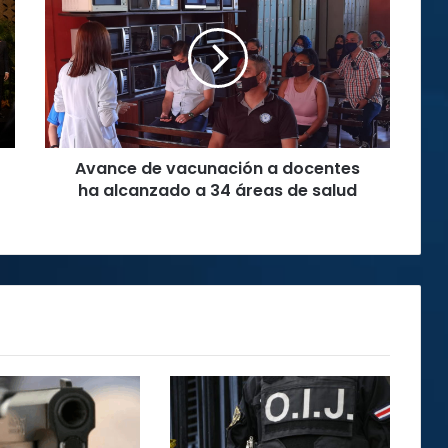
vacunación
a
docentes
ha
alcanzado
a
34
Avance de vacunación a docentes
áreas
de
ha alcanzado a 34 áreas de salud
salud