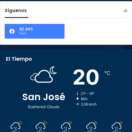
Síguenos
62.645
Fans
El Tiempo
20
℃
San José
21º - 19º
86%
3.58 km/h
Scattered Clouds