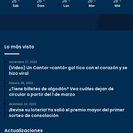
26
26
26
26
28
℃
℃
℃
℃
℃
Sáb
Dom
Lun
Mar
Mié
Lo más visto
noviembre 27, 2022
(Video) Un Cantor «cantó» gol tico con el corazón y se
hizo viral
febrero 26, 2022
¿Tiene billetes de algodón? Vea cuáles dejan de
circular a partir del 1 de marzo
diciembre 24, 2022
¡Revise su lotería! Ya salió el premio mayor del primer
sorteo de consolación
Actualizaciones