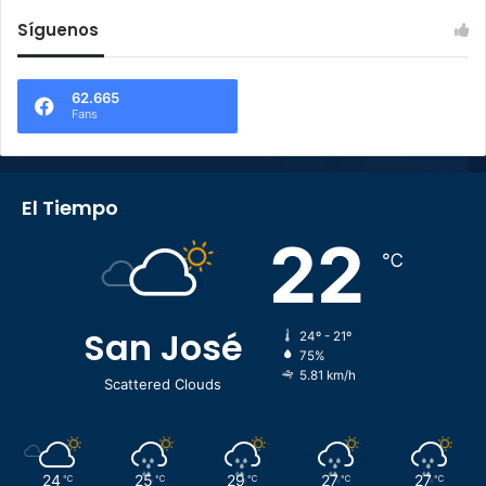
Síguenos
62.665
Fans
El Tiempo
22
℃
San José
24º - 21º
75%
5.81 km/h
Scattered Clouds
24
25
29
27
27
℃
℃
℃
℃
℃