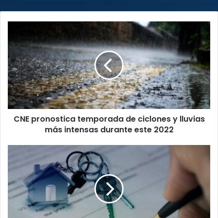
CNE
pronostica
temporada
de
ciclones
y
lluvias
más
intensas
CNE pronostica temporada de ciclones y lluvias
durante
este
más intensas durante este 2022
2022
Delincuentes
utilizan
nuevas
formas
para
adueñarse
de