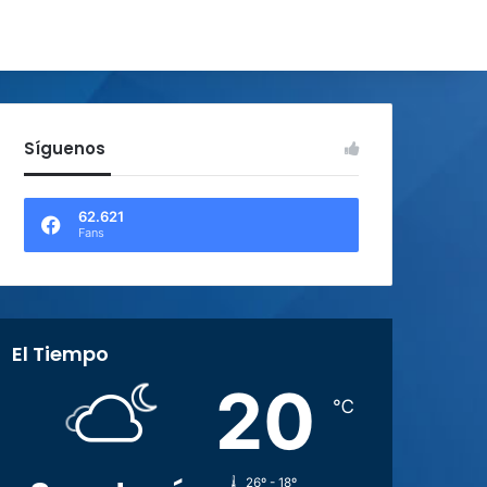
Síguenos
62.621
Fans
El Tiempo
20
℃
26º - 18º