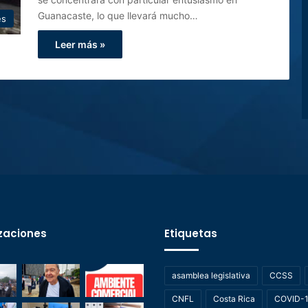
Guanacaste, lo que llevará mucho…
es
Leer más »
zaciones
Etiquetas
asamblea legislativa
CCSS
CNFL
Costa Rica
COVID-