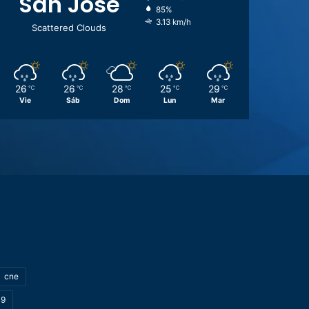
San José
85%
3.13 km/h
Scattered Clouds
26
26
28
25
29
℃
℃
℃
℃
℃
Vie
Sáb
Dom
Lun
Mar
cne
19