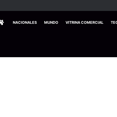
ca edición especial a Costa Rica para promover el turismo europeo
HOME
NACIONALES
MUNDO
VITRINA COMERCIAL
TE