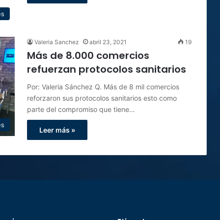
es
Valeria Sanchez
abril 23, 2021
19
Más de 8.000 comercios
refuerzan protocolos sanitarios
Por: Valeria Sánchez Q. Más de 8 mil comercios
reforzaron sus protocolos sanitarios esto como
parte del compromiso que tiene…
es
Leer más »