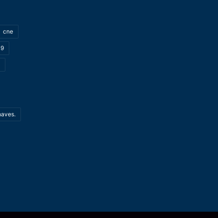
cne
19
haves.