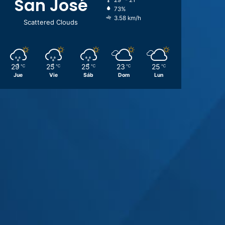
San José
29º - 21º
73%
3.58 km/h
Scattered Clouds
29
25
25
23
25
℃
℃
℃
℃
℃
Jue
Vie
Sáb
Dom
Lun