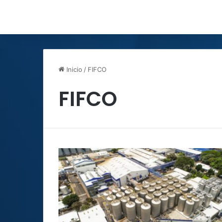
Inicio
/
FIFCO
FIFCO