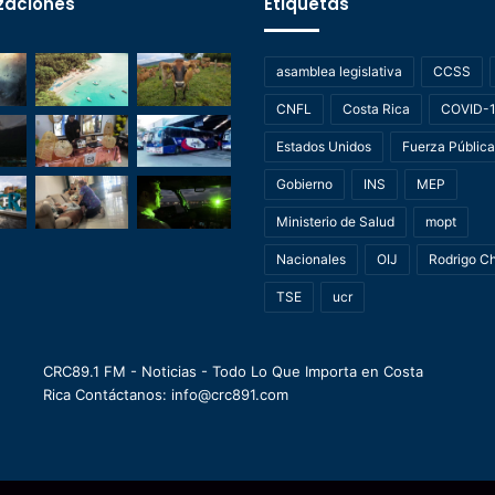
zaciones
Etiquetas
asamblea legislativa
CCSS
CNFL
Costa Rica
COVID-
Estados Unidos
Fuerza Pública
Gobierno
INS
MEP
Ministerio de Salud
mopt
Nacionales
OIJ
Rodrigo C
TSE
ucr
CRC89.1 FM - Noticias - Todo Lo Que Importa en Costa
Rica Contáctanos: info@crc891.com