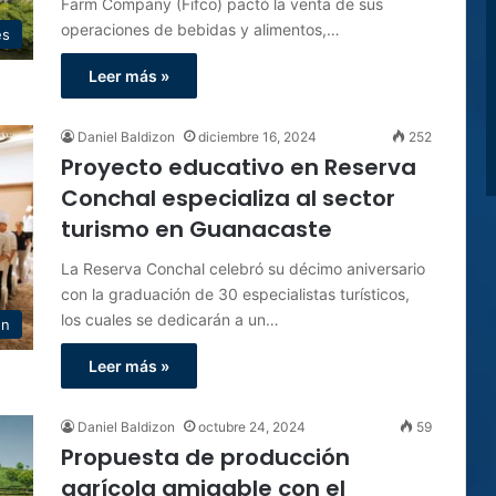
Farm Company (Fifco) pactó la venta de sus
operaciones de bebidas y alimentos,…
es
Leer más »
Daniel Baldizon
diciembre 16, 2024
252
Proyecto educativo en Reserva
Conchal especializa al sector
turismo en Guanacaste
La Reserva Conchal celebró su décimo aniversario
con la graduación de 30 especialistas turísticos,
los cuales se dedicarán a un…
ón
Leer más »
Daniel Baldizon
octubre 24, 2024
59
Propuesta de producción
agrícola amigable con el