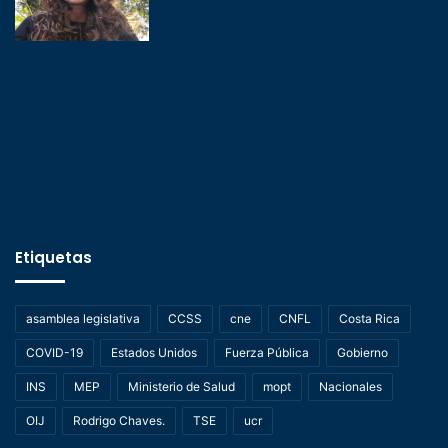
Etiquetas
asamblea legislativa
CCSS
cne
CNFL
Costa Rica
COVID-19
Estados Unidos
Fuerza Pública
Gobierno
INS
MEP
Ministerio de Salud
mopt
Nacionales
OIJ
Rodrigo Chaves.
TSE
ucr