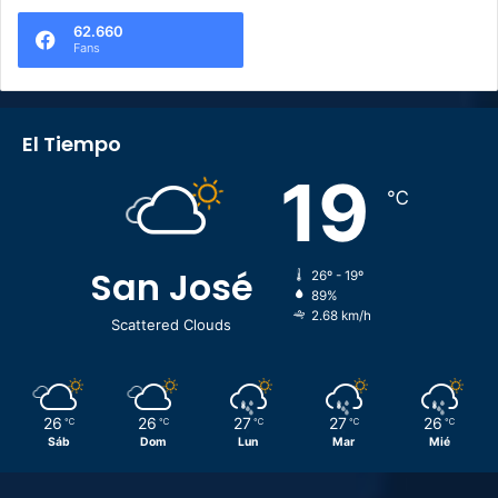
62.660
Fans
El Tiempo
19
℃
San José
26º - 19º
89%
2.68 km/h
Scattered Clouds
26
26
27
27
26
℃
℃
℃
℃
℃
Sáb
Dom
Lun
Mar
Mié