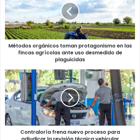
protagonismo
en
las
fincas
agrícolas
ante
Métodos orgánicos toman protagonismo en las
uso
desmedido
fincas agrícolas ante uso desmedido de
de
plaguicidas
plaguicidas
Contraloría
frena
nuevo
proceso
para
adjudicar
la
revisión
técnica
Contraloría frena nuevo proceso para
vehicular
adjudicar la revisión técnica vehicular