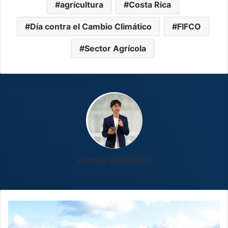
agricultura
Costa Rica
Día contra el Cambio Climático
FIFCO
Sector Agrícola
Daniel Baldizon
Métodos
orgánicos
toman