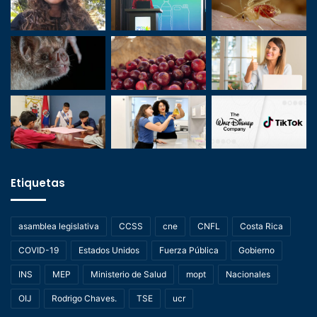
Etiquetas
asamblea legislativa
CCSS
cne
CNFL
Costa Rica
COVID-19
Estados Unidos
Fuerza Pública
Gobierno
INS
MEP
Ministerio de Salud
mopt
Nacionales
OIJ
Rodrigo Chaves.
TSE
ucr