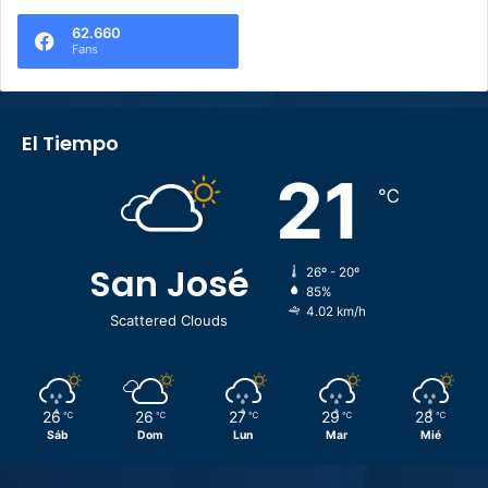
62.660
Fans
El Tiempo
21
℃
San José
26º - 20º
85%
4.02 km/h
Scattered Clouds
26
26
27
29
28
℃
℃
℃
℃
℃
Sáb
Dom
Lun
Mar
Mié