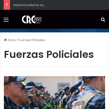
Industria plástica se suma a la economía circular
Menú
B
Inicio
/
Fuerzas Policiales
Fuerzas Policiales