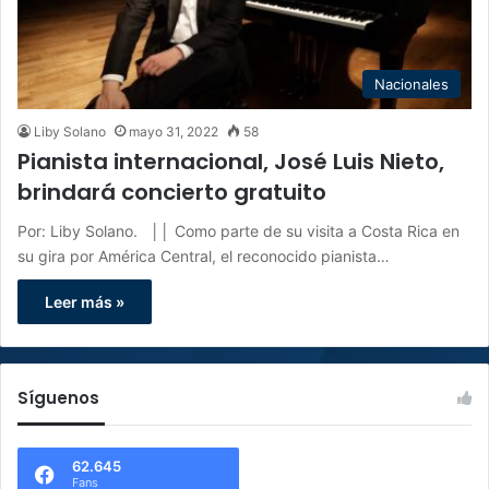
Nacionales
Liby Solano
mayo 31, 2022
58
Pianista internacional, José Luis Nieto,
brindará concierto gratuito
Por: Liby Solano. ││ Como parte de su visita a Costa Rica en
su gira por América Central, el reconocido pianista…
Leer más »
Síguenos
62.645
Fans