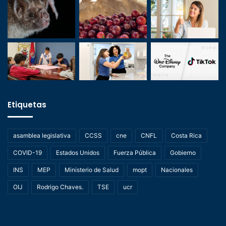
Etiquetas
asamblea legislativa
CCSS
cne
CNFL
Costa Rica
COVID-19
Estados Unidos
Fuerza Pública
Gobierno
INS
MEP
Ministerio de Salud
mopt
Nacionales
OIJ
Rodrigo Chaves.
TSE
ucr