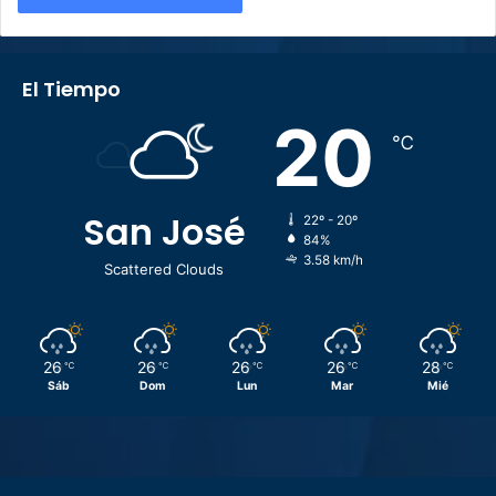
El Tiempo
20
℃
San José
22º - 20º
84%
3.58 km/h
Scattered Clouds
26
26
26
26
28
℃
℃
℃
℃
℃
Sáb
Dom
Lun
Mar
Mié