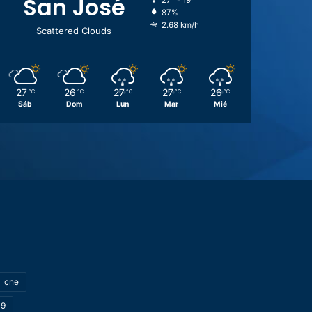
San José
27º - 19º
87%
2.68 km/h
Scattered Clouds
27
26
27
27
26
℃
℃
℃
℃
℃
Sáb
Dom
Lun
Mar
Mié
cne
19