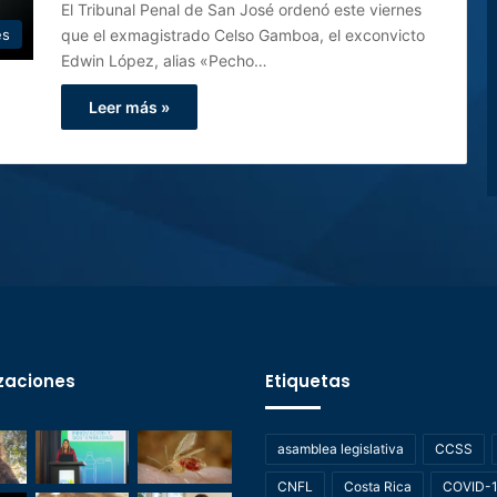
El Tribunal Penal de San José ordenó este viernes
que el exmagistrado Celso Gamboa, el exconvicto
es
Edwin López, alias «Pecho…
Leer más »
zaciones
Etiquetas
asamblea legislativa
CCSS
CNFL
Costa Rica
COVID-