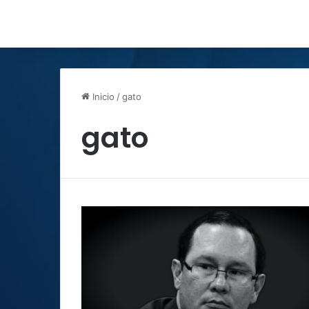
Inicio
/
gato
gato