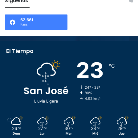
Síguenos
62.661
Fans
El Tiempo
23
℃
San José
24º - 23º
80%
4.92 km/h
Lluvia Ligera
26
27
30
28
28
℃
℃
℃
℃
℃
Dom
Lun
Mar
Mié
Jue