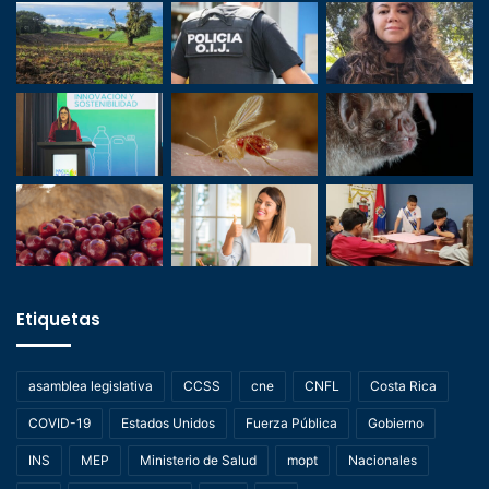
Etiquetas
asamblea legislativa
CCSS
cne
CNFL
Costa Rica
COVID-19
Estados Unidos
Fuerza Pública
Gobierno
INS
MEP
Ministerio de Salud
mopt
Nacionales