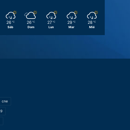
26
26
27
29
28
℃
℃
℃
℃
℃
Sáb
Dom
Lun
Mar
Mié
cne
19