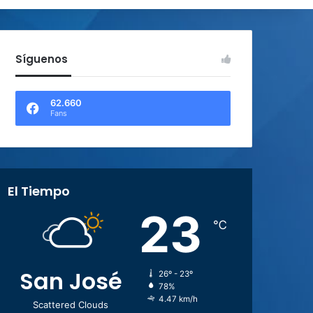
Síguenos
62.660
Fans
El Tiempo
23
℃
San José
26º - 23º
78%
4.47 km/h
Scattered Clouds