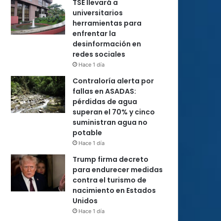
TSE llevará a
universitarios
herramientas para
enfrentar la
desinformación en
redes sociales
Hace 1 día
Contraloría alerta por
fallas en ASADAS:
pérdidas de agua
superan el 70% y cinco
suministran agua no
potable
Hace 1 día
Trump firma decreto
para endurecer medidas
contra el turismo de
nacimiento en Estados
Unidos
Hace 1 día