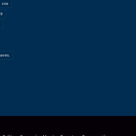
cne
19
haves.