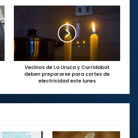
Vecinos
de
La
Uruca
y
Curridabat
deben
prepararse
para
Vecinos de La Uruca y Curridabat
cortes
de
deben prepararse para cortes de
electricidad
electricidad este lunes
este
lunes