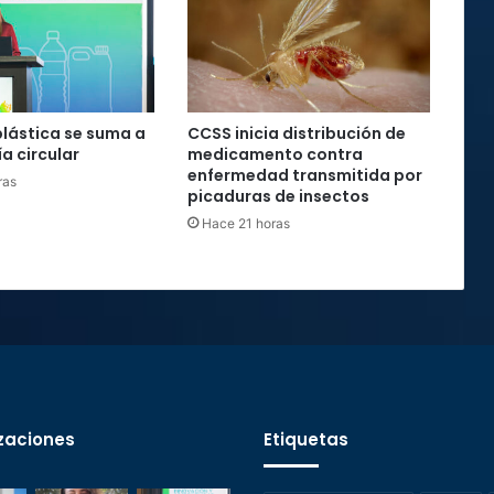
plástica se suma a
CCSS inicia distribución de
a circular
medicamento contra
enfermedad transmitida por
ras
picaduras de insectos
Hace 21 horas
zaciones
Etiquetas