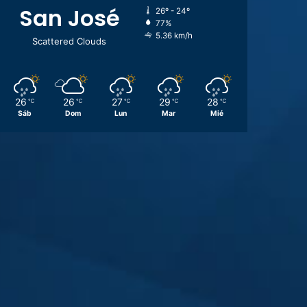
San José
26º - 24º
77%
5.36 km/h
Scattered Clouds
26
26
27
29
28
℃
℃
℃
℃
℃
Sáb
Dom
Lun
Mar
Mié