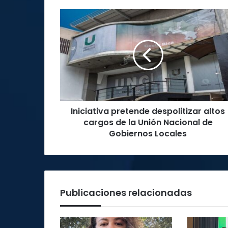
Iniciativa
pretende
despolitizar
altos
cargos
de
la
Unión
Nacional
Iniciativa pretende despolitizar altos
de
Gobiernos
cargos de la Unión Nacional de
Locales
Gobiernos Locales
Publicaciones relacionadas