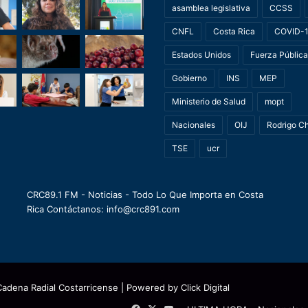
asamblea legislativa
CCSS
CNFL
Costa Rica
COVID-
Estados Unidos
Fuerza Pública
Gobierno
INS
MEP
Ministerio de Salud
mopt
Nacionales
OIJ
Rodrigo C
TSE
ucr
CRC89.1 FM - Noticias - Todo Lo Que Importa en Costa
Rica Contáctanos: info@crc891.com
Cadena Radial Costarricense
| Powered by
Click Digital