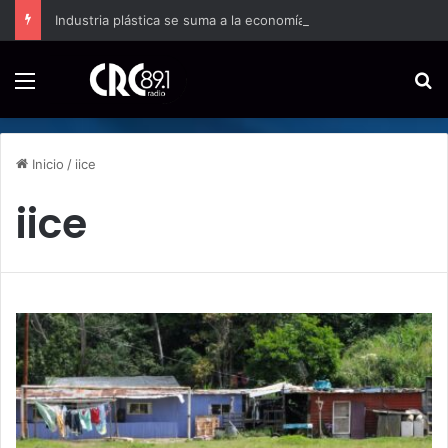
Industria plástica se suma a la economía circular
Menú
B
Inicio
/
iice
iice