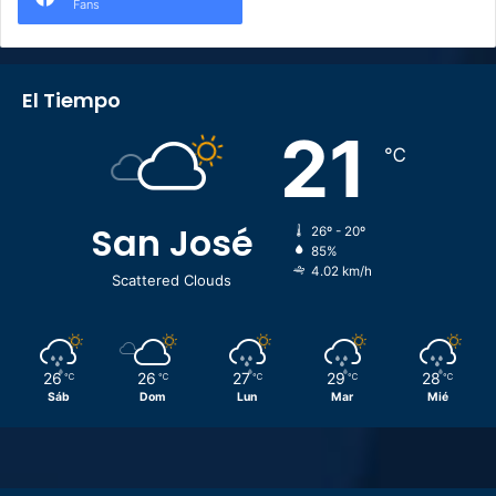
Fans
El Tiempo
21
℃
San José
26º - 20º
85%
4.02 km/h
Scattered Clouds
26
26
27
29
28
℃
℃
℃
℃
℃
Sáb
Dom
Lun
Mar
Mié