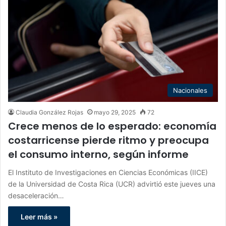
Nacionales
Claudia González Rojas
mayo 29, 2025
72
Crece menos de lo esperado: economía
costarricense pierde ritmo y preocupa
el consumo interno, según informe
El Instituto de Investigaciones en Ciencias Económicas (IICE)
de la Universidad de Costa Rica (UCR) advirtió este jueves una
desaceleración…
Leer más »