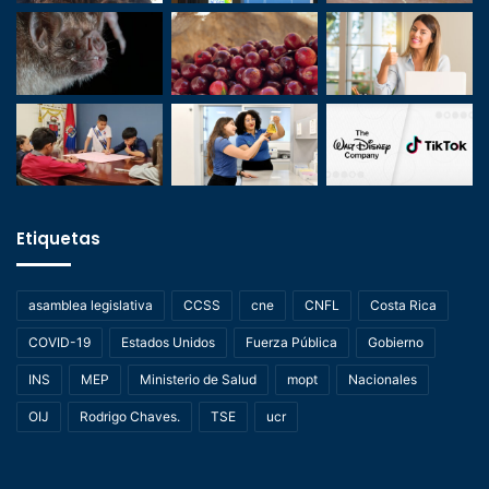
Etiquetas
asamblea legislativa
CCSS
cne
CNFL
Costa Rica
COVID-19
Estados Unidos
Fuerza Pública
Gobierno
INS
MEP
Ministerio de Salud
mopt
Nacionales
OIJ
Rodrigo Chaves.
TSE
ucr