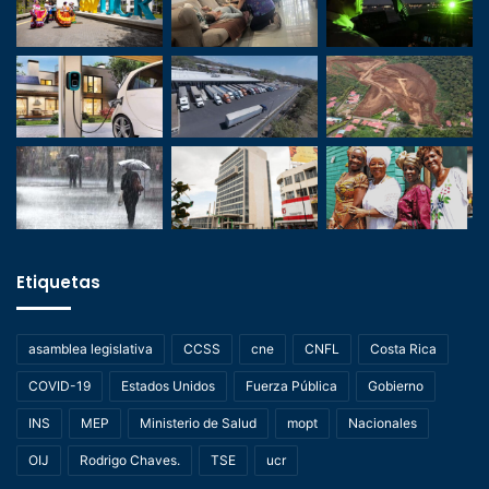
Etiquetas
asamblea legislativa
CCSS
cne
CNFL
Costa Rica
COVID-19
Estados Unidos
Fuerza Pública
Gobierno
INS
MEP
Ministerio de Salud
mopt
Nacionales
OIJ
Rodrigo Chaves.
TSE
ucr