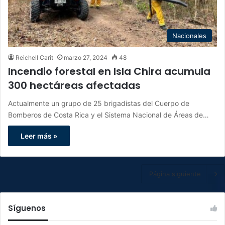
Nacionales
Reichell Carit
marzo 27, 2024
48
Incendio forestal en Isla Chira acumula
300 hectáreas afectadas
Actualmente un grupo de 25 brigadistas del Cuerpo de
Bomberos de Costa Rica y el Sistema Nacional de Áreas de…
Leer más »
Página siguiente
Síguenos