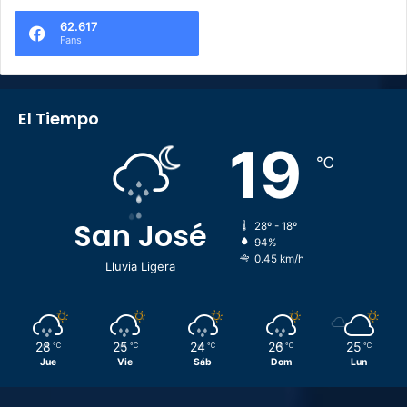
62.617
Fans
El Tiempo
19
℃
San José
28º - 18º
94%
0.45 km/h
Lluvia Ligera
28
25
24
26
25
℃
℃
℃
℃
℃
Jue
Vie
Sáb
Dom
Lun