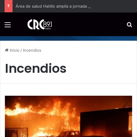
Área de salud Hatillo amplía a jornada completa la atención domiciliaria para embarazos de alto riesgo
Menú
B
Inicio
/
Incendios
Incendios