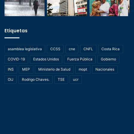
Etiquetas
asamblea legislativa
CCSS
cne
CNFL
Costa Rica
COVID-19
Estados Unidos
Fuerza Pública
Gobierno
INS
MEP
Ministerio de Salud
mopt
Nacionales
OIJ
Rodrigo Chaves.
TSE
ucr