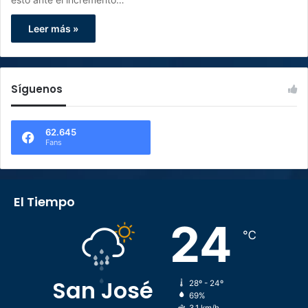
Leer más »
Síguenos
62.645
Fans
El Tiempo
24
℃
San José
28º - 24º
69%