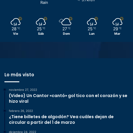
3.1 km/h
Rain
28
25
27
25
29
℃
℃
℃
℃
℃
Vie
Sáb
Dom
Lun
Mar
Lo más visto
noviembre 27, 2022
(Video) Un Cantor «cantó» gol tico con el corazón y se
hizo viral
febrero 26, 2022
¿Tiene billetes de algodón? Vea cuáles dejan de
circular a partir del 1 de marzo
diciembre 24, 2022