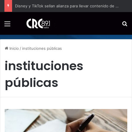
Disney y TikTok sellan alianza para llevar contenido de Marvel, Star Wars y Pixar a los creadores
Menú
B
Inicio
/
instituciones públicas
instituciones
públicas