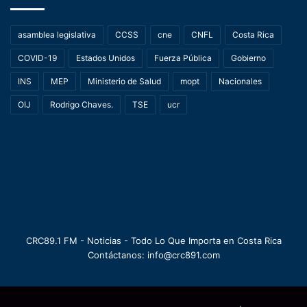
asamblea legislativa
CCSS
cne
CNFL
Costa Rica
COVID-19
Estados Unidos
Fuerza Pública
Gobierno
INS
MEP
Ministerio de Salud
mopt
Nacionales
OIJ
Rodrigo Chaves.
TSE
ucr
CRC89.1 FM - Noticias - Todo Lo Que Importa en Costa Rica
Contáctanos: info@crc891.com