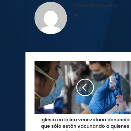
Yessenia Acuña
Sitio
web
Iglesia
católica
venezolana
denuncia
que
sólo
están
vacunando
a
Iglesia católica venezolana denuncia
quienes
tienen
que sólo están vacunando a quienes