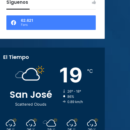
Síguenos
62.621
Fans
El Tiempo
19
℃
San José
26º - 18º
86%
0.89 km/h
Scattered Clouds
26
26
28
25
29
℃
℃
℃
℃
℃