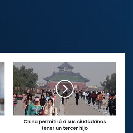
China
permitirá
a
sus
ciudadanos
tener
un
tercer
hijo
China permitirá a sus ciudadanos
tener un tercer hijo