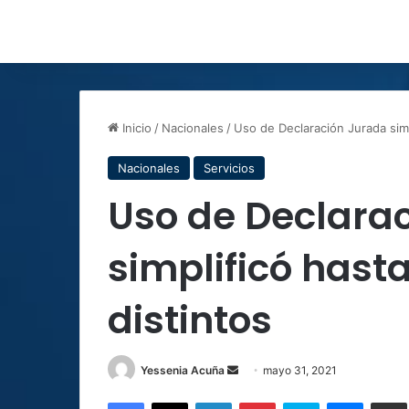
Inicio
/
Nacionales
/
Uso de Declaración Jurada simp
Nacionales
Servicios
Uso de Declara
simplificó hast
distintos
Send
Yessenia Acuña
mayo 31, 2021
an
Facebook
X
LinkedIn
Pinterest
Skype
Messen
C