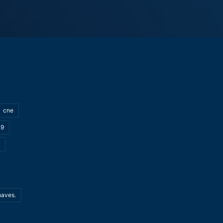
cne
19
haves.