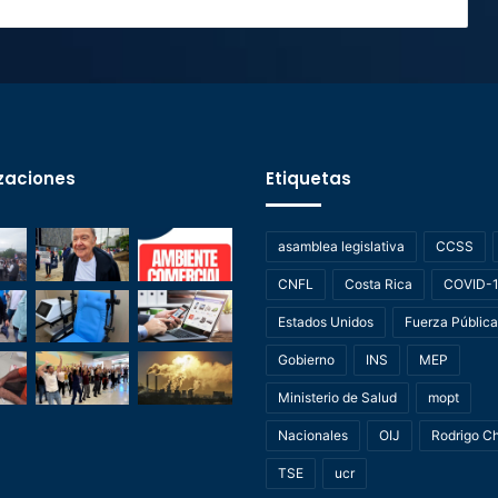
zaciones
Etiquetas
asamblea legislativa
CCSS
CNFL
Costa Rica
COVID-
Estados Unidos
Fuerza Pública
Gobierno
INS
MEP
Ministerio de Salud
mopt
Nacionales
OIJ
Rodrigo C
TSE
ucr