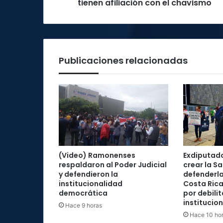
afiliación
tienen afiliación con el chavismo
con
el
chavismo
Publicaciones relacionadas
(Video) Ramonenses
Exdiputad
respaldaron al Poder Judicial
crear la Sa
y defendieron la
defenderla
institucionalidad
Costa Rica
democrática
por debilit
institucio
Hace 9 horas
Hace 10 ho