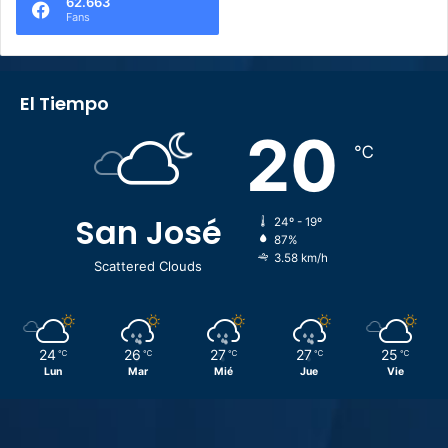
62.663
Fans
El Tiempo
20
℃
San José
24º - 19º
87%
3.58 km/h
Scattered Clouds
24
26
27
27
25
℃
℃
℃
℃
℃
Lun
Mar
Mié
Jue
Vie