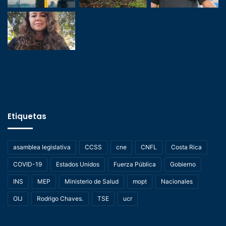
Etiquetas
asamblea legislativa
CCSS
cne
CNFL
Costa Rica
COVID-19
Estados Unidos
Fuerza Pública
Gobierno
INS
MEP
Ministerio de Salud
mopt
Nacionales
OIJ
Rodrigo Chaves.
TSE
ucr