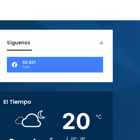
Síguenos
62.621
Fans
El Tiempo
20
℃
26º - 18º