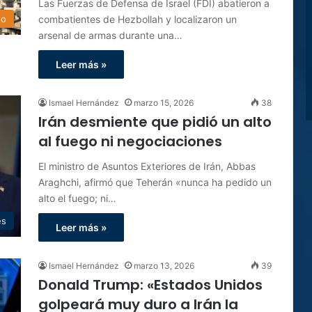
Las Fuerzas de Defensa de Israel (FDI) abatieron a
combatientes de Hezbollah y localizaron un
do
arsenal de armas durante una…
Leer más »
Ismael Hernández
marzo 15, 2026
38
Irán desmiente que pidió un alto
al fuego ni negociaciones
El ministro de Asuntos Exteriores de Irán, Abbas
Araghchi, afirmó que Teherán «nunca ha pedido un
alto el fuego; ni…
es
Leer más »
Ismael Hernández
marzo 13, 2026
39
Donald Trump: «Estados Unidos
golpeará muy duro a Irán la