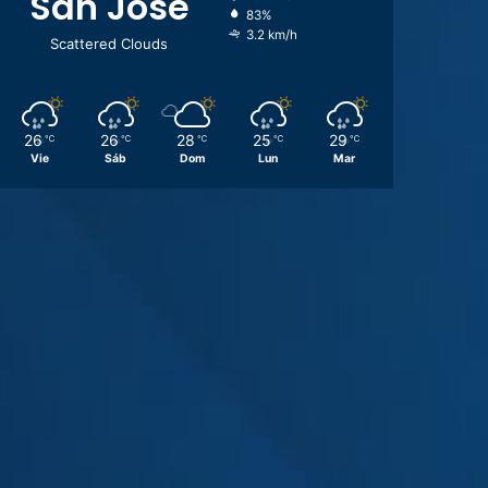
San José
83%
3.2 km/h
Scattered Clouds
26
26
28
25
29
℃
℃
℃
℃
℃
Vie
Sáb
Dom
Lun
Mar