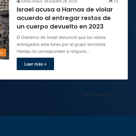
Emilio Araya
octubre 28, 2025
33
Israel acusa a Hamas de violar
acuerdo al entregar restos de
un cuerpo devuelto en 2023
El Gobierno de Israel denunció que los restos
entregados este lunes por el grupo terrorista
Hamas no corresponden a ninguno…
do
Leer más »
Página siguiente