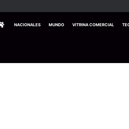
comiendan ahorrar desde agosto para enfrentar los gastos de fin de año
HOME
NACIONALES
MUNDO
VITRINA COMERCIAL
TE