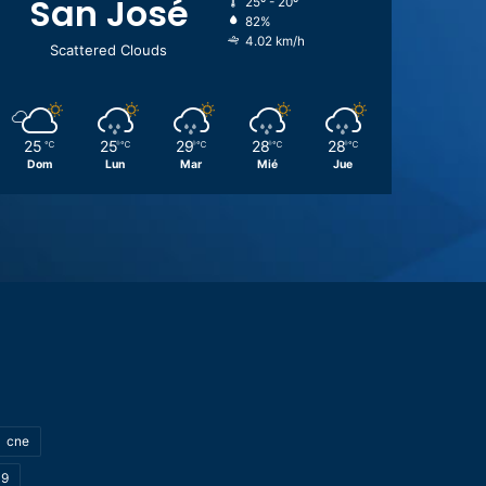
San José
25º - 20º
82%
4.02 km/h
Scattered Clouds
25
25
29
28
28
℃
℃
℃
℃
℃
Dom
Lun
Mar
Mié
Jue
cne
19