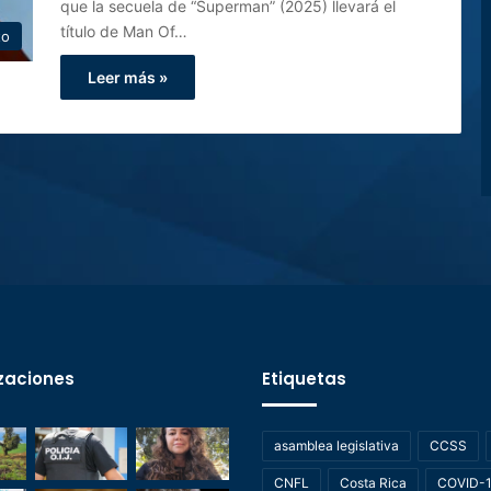
que la secuela de “Superman” (2025) llevará el
título de Man Of…
to
Leer más »
zaciones
Etiquetas
asamblea legislativa
CCSS
CNFL
Costa Rica
COVID-