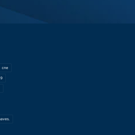
cne
19
haves.