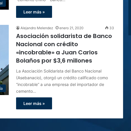
al
Leer más »
Alejandro Melendez
enero 21, 2020
33
Asociación solidarista de Banco
Nacional con crédito
«incobrable» a Juan Carlos
Bolaños por $3,6 millones
La Asociación Solidarista del Banco Nacional
(Asebanacio), otorgó un crédito calificado como
“incobrable” a una empresa del importador de
ía
cemento…
Leer más »