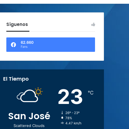
Síguenos
62.660
Fans
El Tiempo
23
℃
San José
26º - 23º
78%
4.47 km/h
Scattered Clouds