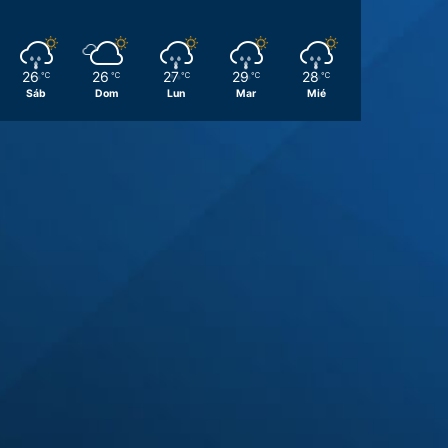
26
26
27
29
28
℃
℃
℃
℃
℃
Sáb
Dom
Lun
Mar
Mié