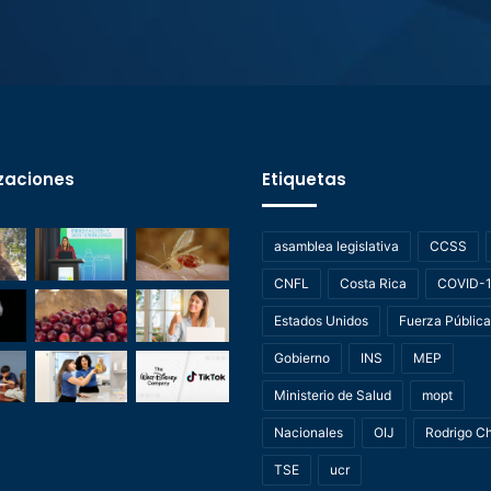
zaciones
Etiquetas
asamblea legislativa
CCSS
CNFL
Costa Rica
COVID-
Estados Unidos
Fuerza Pública
Gobierno
INS
MEP
Ministerio de Salud
mopt
Nacionales
OIJ
Rodrigo C
TSE
ucr