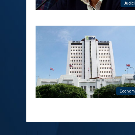
Judici
Econom