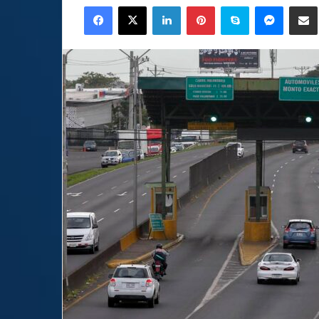
Facebook
X
LinkedIn
Pinterest
Skype
Messen
C
email