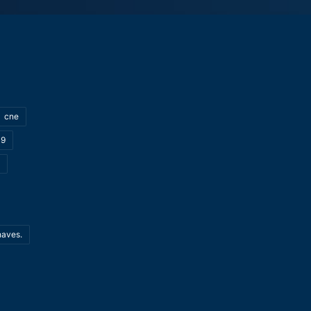
cne
19
haves.