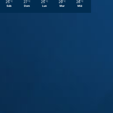
25
27
25
29
28
℃
℃
℃
℃
℃
Sáb
Dom
Lun
Mar
Mié