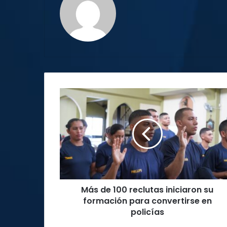
Más
de
100
reclutas
iniciaron
su
formación
para
convertirse
Más de 100 reclutas iniciaron su
en
policías
formación para convertirse en
policías