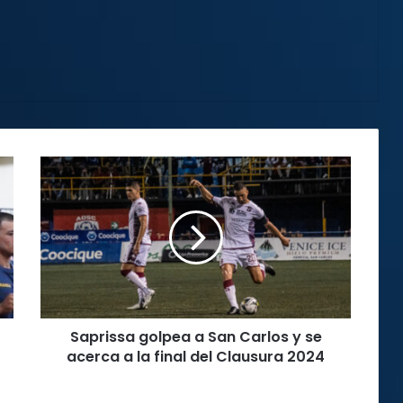
Saprissa
golpea
a
San
Carlos
y
se
acerca
a
Saprissa golpea a San Carlos y se
la
final
acerca a la final del Clausura 2024
del
Clausura