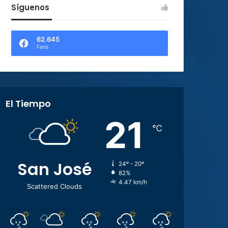
Síguenos
62.645
Fans
El Tiempo
21
℃
San José
24º - 20º
82%
4.47 km/h
Scattered Clouds