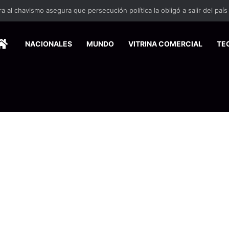
 se suma a la economía circular
HOME
NACIONALES
MUNDO
VITRINA COMERCIAL
TE