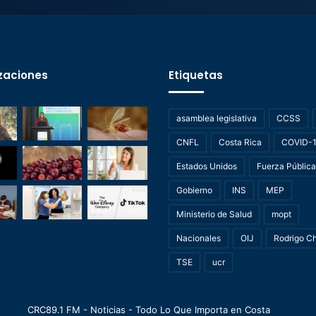
zaciones
Etiquetas
asamblea legislativa
CCSS
CNFL
Costa Rica
COVID-
Estados Unidos
Fuerza Pública
Gobierno
INS
MEP
Ministerio de Salud
mopt
Nacionales
OIJ
Rodrigo C
TSE
ucr
CRC89.1 FM - Noticias - Todo Lo Que Importa en Costa