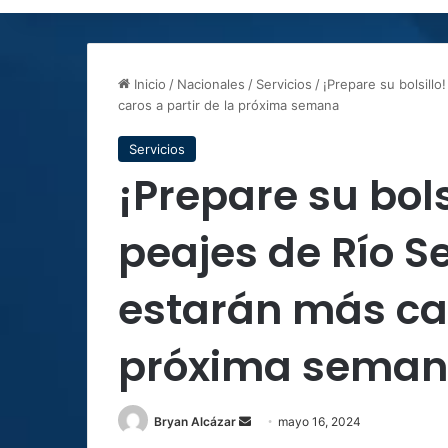
Inicio
/
Nacionales
/
Servicios
/
¡Prepare su bolsill
caros a partir de la próxima semana
Servicios
¡Prepare su bols
peajes de Río 
estarán más car
próxima sema
Send
Bryan Alcázar
mayo 16, 2024
an