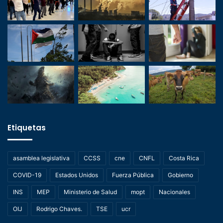
Etiquetas
asamblea legislativa
CCSS
cne
CNFL
Costa Rica
COVID-19
Estados Unidos
Fuerza Pública
Gobierno
INS
MEP
Ministerio de Salud
mopt
Nacionales
OIJ
Rodrigo Chaves.
TSE
ucr