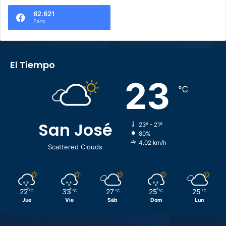
62.621
Fans
El Tiempo
23
℃
San José
23º - 21º
80%
4.02 km/h
Scattered Clouds
22
33
27
25
25
℃
℃
℃
℃
℃
Jue
Vie
Sáb
Dom
Lun