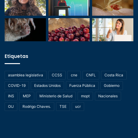
Etiquetas
asamblea legislativa
CCSS
cne
CNFL
Costa Rica
COVID-19
Estados Unidos
Fuerza Pública
Gobierno
INS
MEP
Ministerio de Salud
mopt
Nacionales
OIJ
Rodrigo Chaves.
TSE
ucr