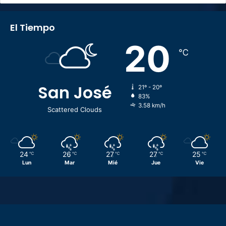
El Tiempo
20
℃
San José
21º - 20º
83%
3.58 km/h
Scattered Clouds
24
26
27
27
25
℃
℃
℃
℃
℃
Lun
Mar
Mié
Jue
Vie