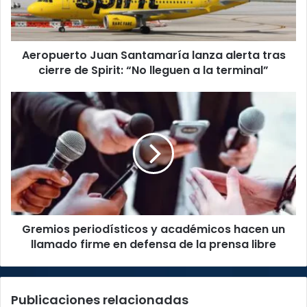
cierre
de
Spirit:
Aeropuerto Juan Santamaría lanza alerta tras
“No
lleguen
cierre de Spirit: “No lleguen a la terminal”
a
la
Gremios
terminal”
periodísticos
y
académicos
hacen
un
llamado
firme
en
Gremios periodísticos y académicos hacen un
defensa
de
llamado firme en defensa de la prensa libre
la
prensa
libre
Publicaciones relacionadas