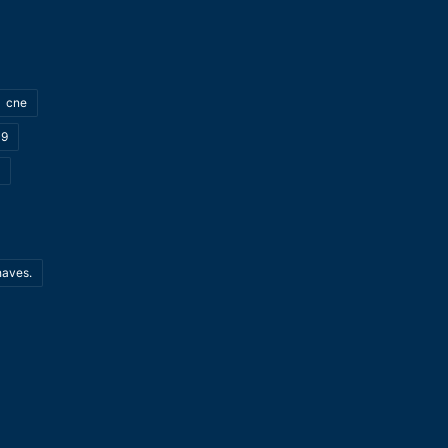
cne
19
haves.