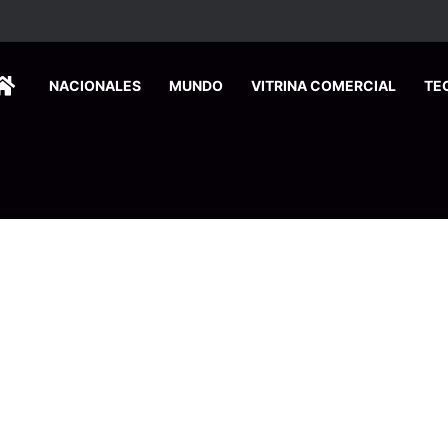
ersitarios herramientas para enfrentar la desinformación en redes social
HOME
NACIONALES
MUNDO
VITRINA COMERCIAL
TE