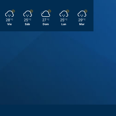
28
25
27
25
29
℃
℃
℃
℃
℃
Vie
Sáb
Dom
Lun
Mar