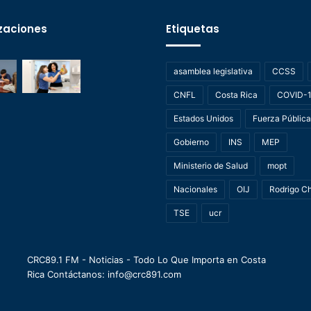
zaciones
Etiquetas
asamblea legislativa
CCSS
CNFL
Costa Rica
COVID-
Estados Unidos
Fuerza Pública
Gobierno
INS
MEP
Ministerio de Salud
mopt
Nacionales
OIJ
Rodrigo C
TSE
ucr
CRC89.1 FM - Noticias - Todo Lo Que Importa en Costa
Rica Contáctanos: info@crc891.com