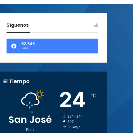
Síguenos
62.645
Fans
El Tiempo
24
℃
San José
28º - 24º
69%
3.1 km/h
Rain