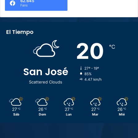
62.645
Fans
El Tiempo
20
℃
San José
27º - 19º
85%
4.47 km/h
Scattered Clouds
27
26
27
27
26
℃
℃
℃
℃
℃
Sáb
Dom
Lun
Mar
Mié