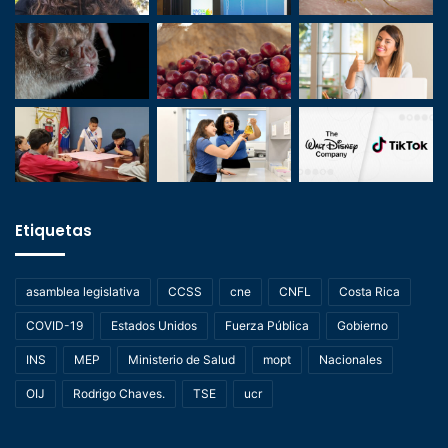
Etiquetas
asamblea legislativa
CCSS
cne
CNFL
Costa Rica
COVID-19
Estados Unidos
Fuerza Pública
Gobierno
INS
MEP
Ministerio de Salud
mopt
Nacionales
OIJ
Rodrigo Chaves.
TSE
ucr