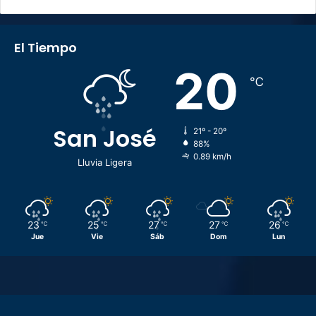
El Tiempo
20
℃
San José
21º - 20º
88%
0.89 km/h
Lluvia Ligera
23
25
27
27
26
℃
℃
℃
℃
℃
Jue
Vie
Sáb
Dom
Lun