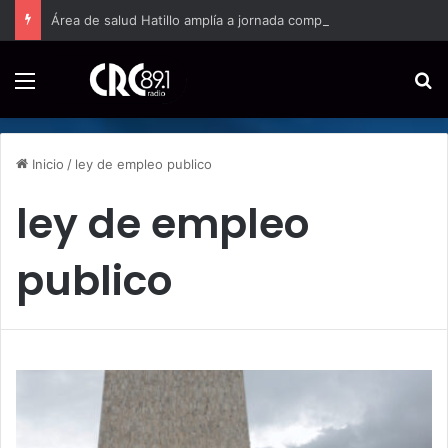
Área de salud Hatillo amplía a jornada completa la atención domiciliaria para embarazos de alto riesgo
Menú
B
Inicio
/
ley de empleo publico
ley de empleo
publico