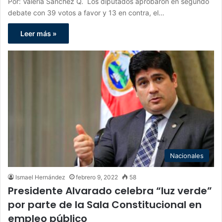
Por: Valeria Sánchez Q. Los diputados aprobaron en segundo
debate con 39 votos a favor y 13 en contra, el…
Leer más »
Nacionales
Ismael Hernández
febrero 9, 2022
58
Presidente Alvarado celebra “luz verde”
por parte de la Sala Constitucional en
empleo público