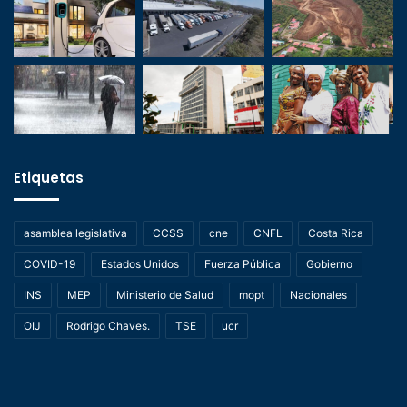
Etiquetas
asamblea legislativa
CCSS
cne
CNFL
Costa Rica
COVID-19
Estados Unidos
Fuerza Pública
Gobierno
INS
MEP
Ministerio de Salud
mopt
Nacionales
OIJ
Rodrigo Chaves.
TSE
ucr