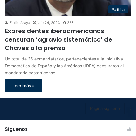
Política
Emilio Araya
julio 24, 2023
223
Expresidentes iberoamericanos
censuran ‘agravio sistemático’ de
Chaves a la prensa
Un total de 25 exmandatarios, pertenecientes a la Iniciativa
Democrática de España y las Américas (IDEA) censuraron al
mandatario costarricense,…
Leer más »
Página siguiente
Síguenos