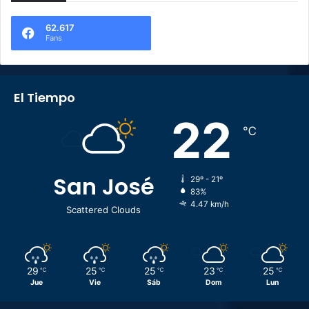
62.617
Fans
El Tiempo
22
℃
San José
29º - 21º
83%
4.47 km/h
Scattered Clouds
29
25
25
23
25
℃
℃
℃
℃
℃
Jue
Vie
Sáb
Dom
Lun