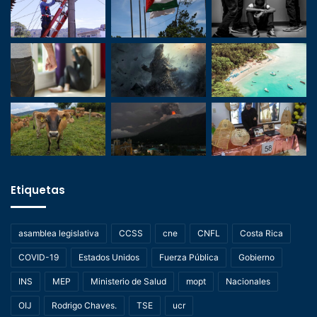
Etiquetas
asamblea legislativa
CCSS
cne
CNFL
Costa Rica
COVID-19
Estados Unidos
Fuerza Pública
Gobierno
INS
MEP
Ministerio de Salud
mopt
Nacionales
OIJ
Rodrigo Chaves.
TSE
ucr