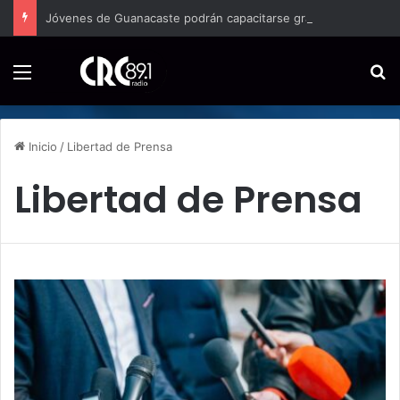
Jóvenes de Guanacaste podrán capacitarse gratis para acceder a nuevas oportunidades de empleo
Menú
B
Inicio
/
Libertad de Prensa
Libertad de Prensa