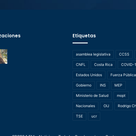
zaciones
Etiquetas
asamblea legislativa
CCSS
CNFL
Costa Rica
COVID-
Estados Unidos
Fuerza Pública
Gobierno
INS
MEP
Ministerio de Salud
mopt
Nacionales
OIJ
Rodrigo C
TSE
ucr