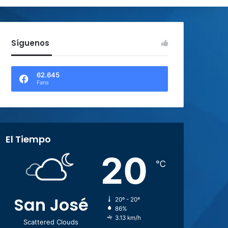
Síguenos
62.645
Fans
El Tiempo
20
℃
San José
20º - 20º
86%
3.13 km/h
Scattered Clouds