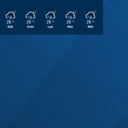
26
26
26
26
28
℃
℃
℃
℃
℃
Sáb
Dom
Lun
Mar
Mié