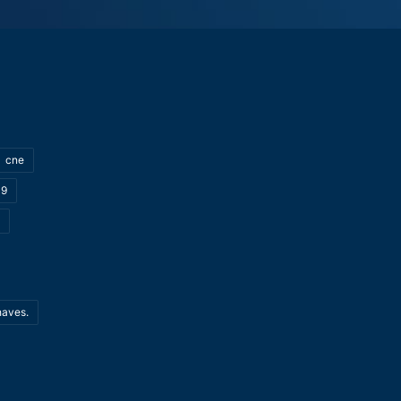
cne
19
haves.