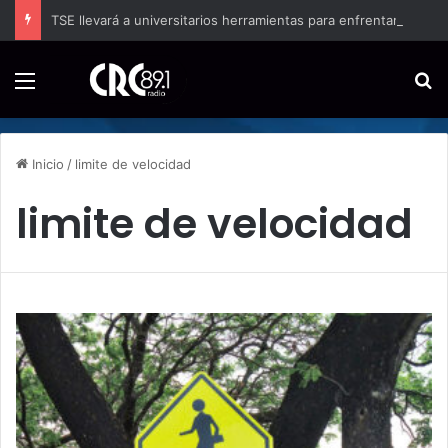
TSE llevará a universitarios herramientas para enfrentar la desinformación en redes sociales
Menú
B
Inicio
/
limite de velocidad
limite de velocidad