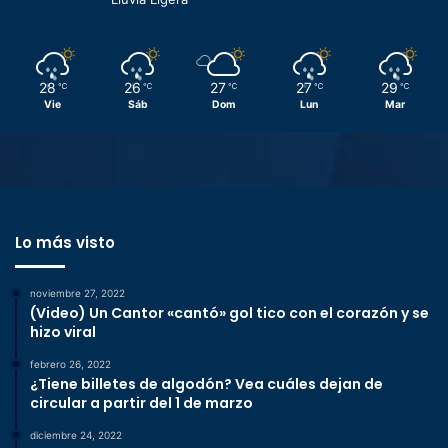
28
26
27
27
29
℃
℃
℃
℃
℃
Vie
Sáb
Dom
Lun
Mar
Lo más visto
noviembre 27, 2022
(Video) Un Cantor «cantó» gol tico con el corazón y se
hizo viral
febrero 26, 2022
¿Tiene billetes de algodón? Vea cuáles dejan de
circular a partir del 1 de marzo
diciembre 24, 2022