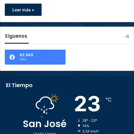
Leer más »
Síguenos
62.645
Fans
El Tiempo
23
℃
San José
28º - 23º
74%
3.34 km/h
Lluvia Ligera