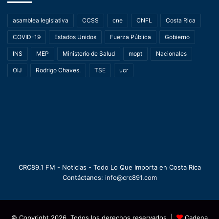
asamblea legislativa
CCSS
cne
CNFL
Costa Rica
COVID-19
Estados Unidos
Fuerza Pública
Gobierno
INS
MEP
Ministerio de Salud
mopt
Nacionales
OIJ
Rodrigo Chaves.
TSE
ucr
CRC89.1 FM - Noticias - Todo Lo Que Importa en Costa Rica
Contáctanos: info@crc891.com
© Copyright 2026, Todos los derechos reservados |
Cadena