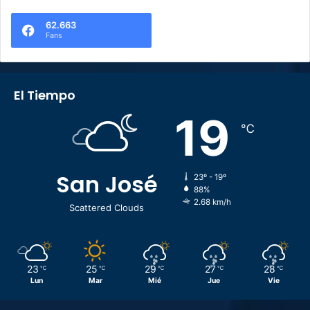
62.663
Fans
El Tiempo
19
℃
San José
23º - 19º
88%
2.68 km/h
Scattered Clouds
23
25
29
27
28
℃
℃
℃
℃
℃
Lun
Mar
Mié
Jue
Vie