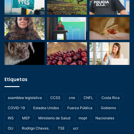
Etiquetas
asamblea legislativa
CCSS
cne
CNFL
Costa Rica
COVID-19
Estados Unidos
Fuerza Pública
Gobierno
INS
MEP
Ministerio de Salud
mopt
Nacionales
OIJ
Rodrigo Chaves.
TSE
ucr