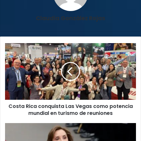
Claudia González Rojas
Costa
Rica
conquista
Las
Vegas
como
potencia
mundial
en
Costa Rica conquista Las Vegas como potencia
turismo
de
mundial en turismo de reuniones
reuniones
Congreso
de
Perú