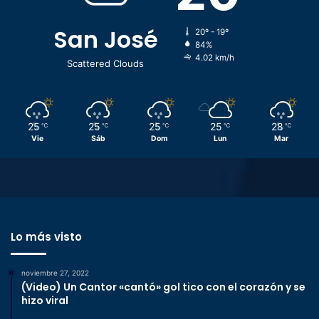
San José
20º - 19º
84%
4.02 km/h
Scattered Clouds
25
25
25
25
28
℃
℃
℃
℃
℃
Vie
Sáb
Dom
Lun
Mar
Lo más visto
noviembre 27, 2022
(Video) Un Cantor «cantó» gol tico con el corazón y se
hizo viral