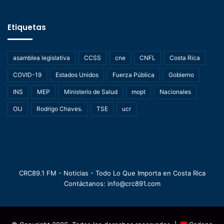
Etiquetas
asamblea legislativa
CCSS
cne
CNFL
Costa Rica
COVID-19
Estados Unidos
Fuerza Pública
Gobierno
INS
MEP
Ministerio de Salud
mopt
Nacionales
OIJ
Rodrigo Chaves.
TSE
ucr
CRC89.1 FM - Noticias - Todo Lo Que Importa en Costa Rica
Contáctanos: info@crc891.com