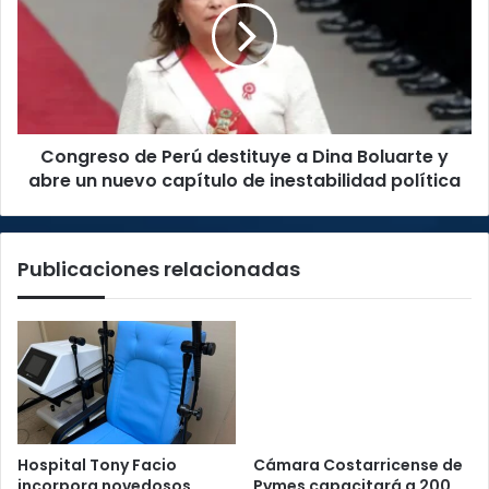
destituye
a
Dina
Boluarte
y
abre
Congreso de Perú destituye a Dina Boluarte y
un
nuevo
abre un nuevo capítulo de inestabilidad política
capítulo
de
inestabilidad
Publicaciones relacionadas
política
Hospital Tony Facio
Cámara Costarricense de
incorpora novedosos
Pymes capacitará a 200