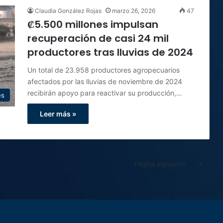
Claudia González Rojas
marzo 26, 2026
47
₡5.500 millones impulsan
recuperación de casi 24 mil
productores tras lluvias de 2024
Un total de 23.958 productores agropecuarios
afectados por las lluvias de noviembre de 2024
recibirán apoyo para reactivar su producción,…
es
Leer más »
Página siguiente