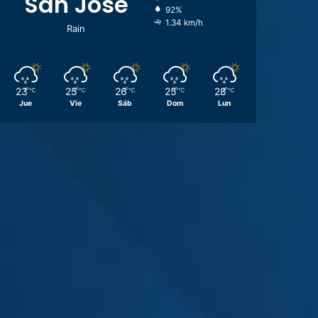
San José
92%
1.34 km/h
Rain
23
25
26
25
28
℃
℃
℃
℃
℃
Jue
Vie
Sáb
Dom
Lun