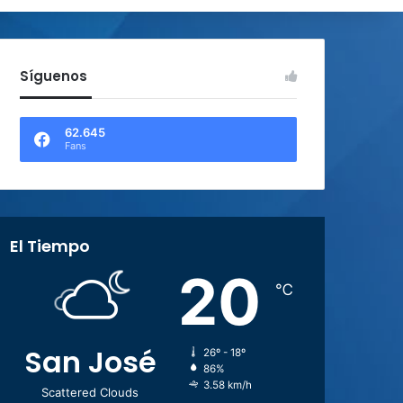
Síguenos
62.645
Fans
El Tiempo
20
℃
San José
26º - 18º
86%
3.58 km/h
Scattered Clouds