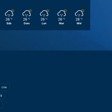
26
26
26
26
28
℃
℃
℃
℃
℃
Sáb
Dom
Lun
Mar
Mié
cne
19