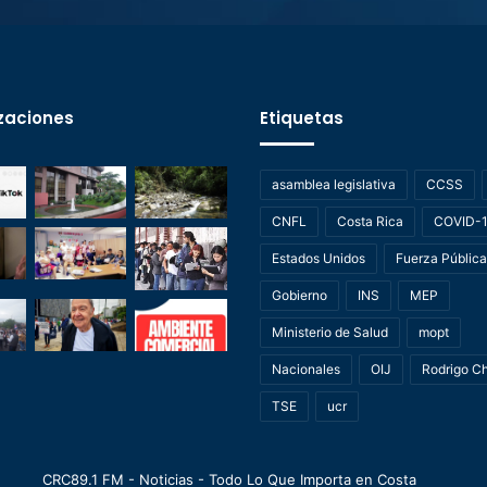
zaciones
Etiquetas
asamblea legislativa
CCSS
CNFL
Costa Rica
COVID-
Estados Unidos
Fuerza Pública
Gobierno
INS
MEP
Ministerio de Salud
mopt
Nacionales
OIJ
Rodrigo C
TSE
ucr
CRC89.1 FM - Noticias - Todo Lo Que Importa en Costa