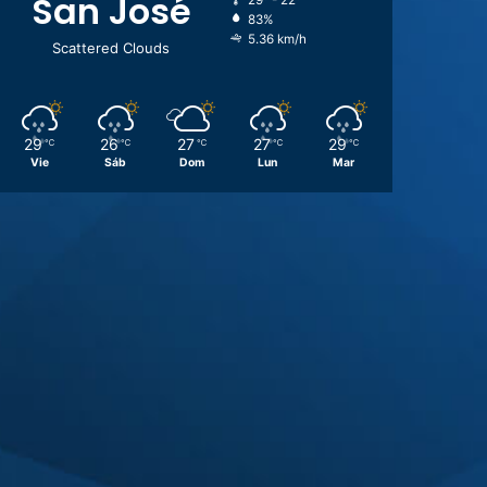
San José
29º - 22º
83%
5.36 km/h
Scattered Clouds
29
26
27
27
29
℃
℃
℃
℃
℃
Vie
Sáb
Dom
Lun
Mar