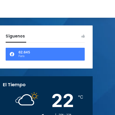
Síguenos
62.645
Fans
El Tiempo
22
℃