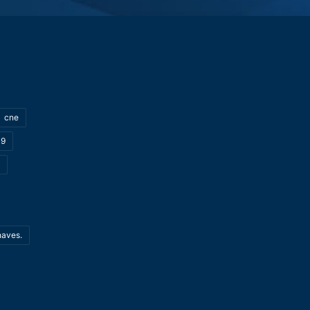
cne
19
haves.