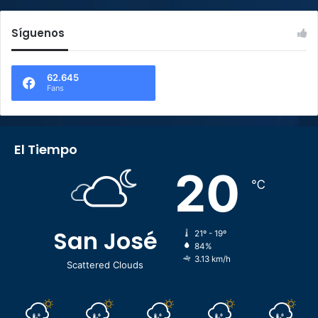
Síguenos
62.645
Fans
El Tiempo
20
℃
San José
21º - 19º
84%
3.13 km/h
Scattered Clouds