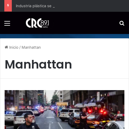
Industria plástica se suma a la economía circular
Menú
B
Inicio
/
Manhattan
Manhattan