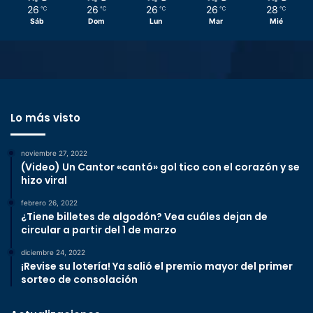
26
26
26
26
28
℃
℃
℃
℃
℃
Sáb
Dom
Lun
Mar
Mié
Lo más visto
noviembre 27, 2022
(Video) Un Cantor «cantó» gol tico con el corazón y se
hizo viral
febrero 26, 2022
¿Tiene billetes de algodón? Vea cuáles dejan de
circular a partir del 1 de marzo
diciembre 24, 2022
¡Revise su lotería! Ya salió el premio mayor del primer
sorteo de consolación