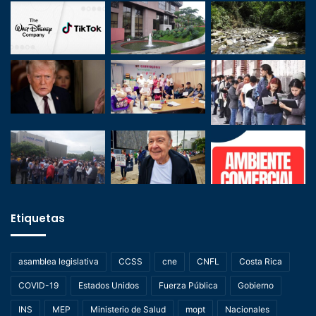
Etiquetas
asamblea legislativa
CCSS
cne
CNFL
Costa Rica
COVID-19
Estados Unidos
Fuerza Pública
Gobierno
INS
MEP
Ministerio de Salud
mopt
Nacionales