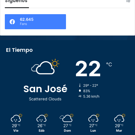
Síguenos
62.645
Fans
El Tiempo
22
℃
San José
29º - 22º
83%
5.36 km/h
Scattered Clouds
29
26
27
27
29
℃
℃
℃
℃
℃
Vie
Sáb
Dom
Lun
Mar