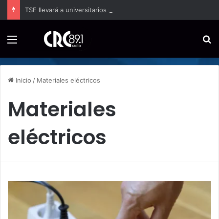
TSE llevará a universitarios herramientas para enfrentar la desinformación en redes sociales
Menú
B
Inicio
/
Materiales eléctricos
Materiales
eléctricos