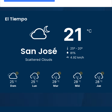
El Tiempo
21
℃
San José
25º - 20º
81%
4.92 km/h
Scattered Clouds
25
25
29
28
28
℃
℃
℃
℃
℃
Dom
Lun
Mar
Mié
Jue