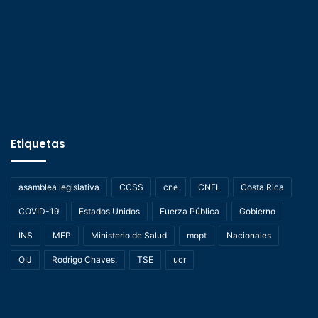
Etiquetas
asamblea legislativa
CCSS
cne
CNFL
Costa Rica
COVID-19
Estados Unidos
Fuerza Pública
Gobierno
INS
MEP
Ministerio de Salud
mopt
Nacionales
OIJ
Rodrigo Chaves.
TSE
ucr