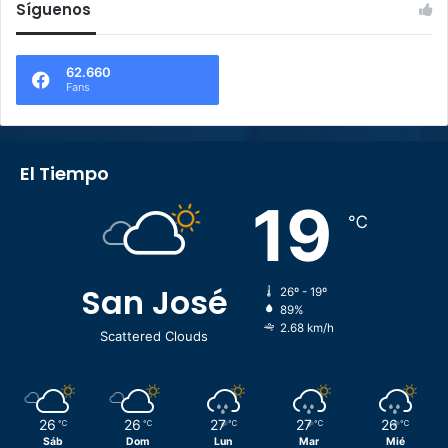
Síguenos
62.660
Fans
El Tiempo
19
℃
San José
26º - 19º
89%
2.68 km/h
Scattered Clouds
26
26
27
27
26
℃
℃
℃
℃
℃
Sáb
Dom
Lun
Mar
Mié