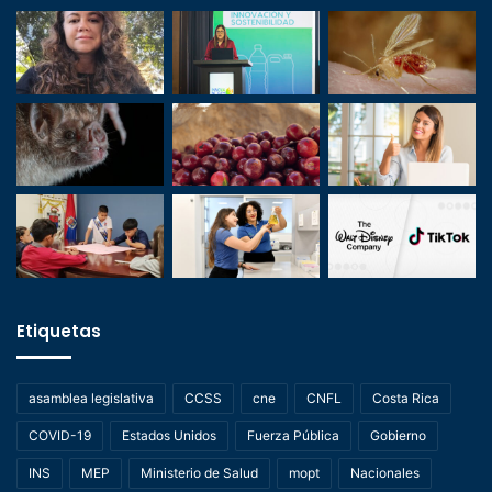
Etiquetas
asamblea legislativa
CCSS
cne
CNFL
Costa Rica
COVID-19
Estados Unidos
Fuerza Pública
Gobierno
INS
MEP
Ministerio de Salud
mopt
Nacionales