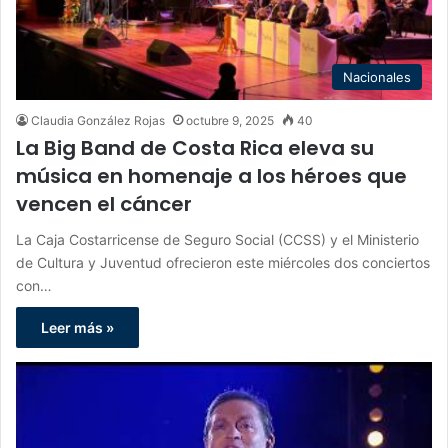
Nacionales
Claudia González Rojas
octubre 9, 2025
40
La Big Band de Costa Rica eleva su
música en homenaje a los héroes que
vencen el cáncer
La Caja Costarricense de Seguro Social (CCSS) y el Ministerio
de Cultura y Juventud ofrecieron este miércoles dos conciertos
con…
Leer más »