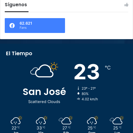
Síguenos
62.621
Fans
El Tiempo
23
℃
San José
23º - 21º
80%
4.02 km/h
Scattered Clouds
22
33
27
25
25
℃
℃
℃
℃
℃
Jue
Vie
Sáb
Dom
Lun