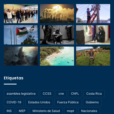
Etiquetas
asamblea legislativa
CCSS
cne
CNFL
Costa Rica
COVID-19
Estados Unidos
Fuerza Pública
Gobierno
INS
MEP
Ministerio de Salud
mopt
Nacionales