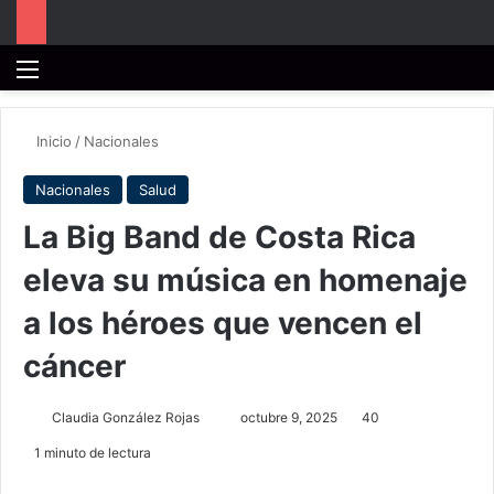
Menú
B
Inicio
/
Nacionales
Nacionales
Salud
La Big Band de Costa Rica
eleva su música en homenaje
a los héroes que vencen el
cáncer
Send
Claudia González Rojas
octubre 9, 2025
40
an
1 minuto de lectura
email