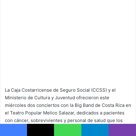
La Caja Costarricense de Seguro Social (CCSS) y el
Ministerio de Cultura y Juventud ofrecieron este
miércoles dos conciertos con la Big Band de Costa Rica en
el Teatro Popular Melico Salazar, dedicados a pacientes
con cáncer, sobrevivientes y personal de salud que los
acompaña en su proceso de recuperación.
Facebook
X
WhatsApp
Telegram
Viber