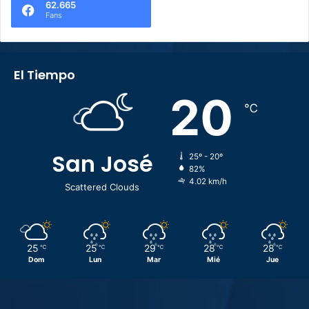
62.665
Fans
El Tiempo
20
℃
San José
25º - 20º
82%
4.02 km/h
Scattered Clouds
25
25
29
28
28
℃
℃
℃
℃
℃
Dom
Lun
Mar
Mié
Jue