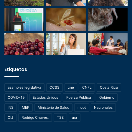
Etiquetas
asamblea legislativa
CCSS
cne
CNFL
Costa Rica
COVID-19
Estados Unidos
Fuerza Pública
Gobierno
INS
MEP
Ministerio de Salud
mopt
Nacionales
OIJ
Rodrigo Chaves.
TSE
ucr