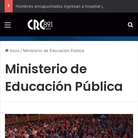
Hombres encapuchados ingresan a hospital de Nicoya y matan a paciente a balazos
Menú
B
Inicio
/
Ministerio de Educación Pública
Ministerio de
Educación Pública