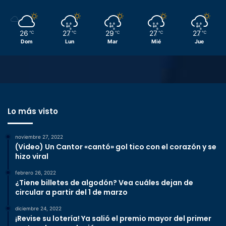
26
27
29
27
27
℃
℃
℃
℃
℃
Dom
Lun
Mar
Mié
Jue
Lo más visto
noviembre 27, 2022
(Video) Un Cantor «cantó» gol tico con el corazón y se
hizo viral
febrero 26, 2022
¿Tiene billetes de algodón? Vea cuáles dejan de
circular a partir del 1 de marzo
diciembre 24, 2022
¡Revise su lotería! Ya salió el premio mayor del primer