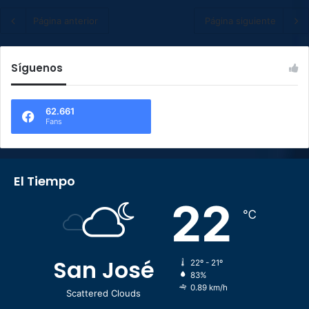
Página anterior
Página siguiente
Síguenos
62.661
Fans
El Tiempo
22
℃
San José
22º - 21º
83%
0.89 km/h
Scattered Clouds