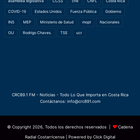
asamblea legislativa
CCSS
cne
CNFL
Costa Rica
COVID-19
Estados Unidos
Fuerza Pública
Gobierno
INS
MEP
Ministerio de Salud
mopt
Nacionales
OIJ
Rodrigo Chaves.
TSE
ucr
CRC89.1 FM - Noticias - Todo Lo Que Importa en Costa Rica
Contáctanos: info@crc891.com
© Copyright 2026, Todos los derechos reservados |
Cadena
Radial Costarricense
| Powered by
Click Digital