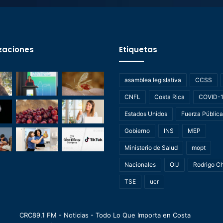
zaciones
Etiquetas
asamblea legislativa
CCSS
CNFL
Costa Rica
COVID-
Estados Unidos
Fuerza Pública
Gobierno
INS
MEP
Ministerio de Salud
mopt
Nacionales
OIJ
Rodrigo C
TSE
ucr
CRC89.1 FM - Noticias - Todo Lo Que Importa en Costa