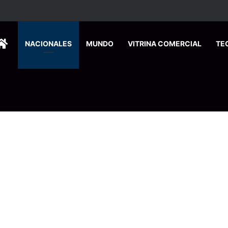
 se suma a la economía circular
HOME
NACIONALES
MUNDO
VITRINA COMERCIAL
TE