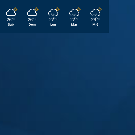
26
26
27
27
26
℃
℃
℃
℃
℃
Sáb
Dom
Lun
Mar
Mié