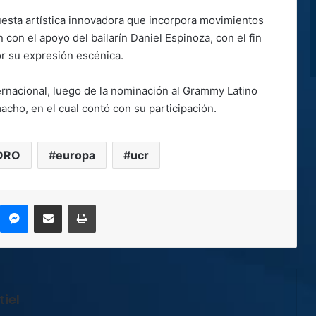
esta artística innovadora que incorpora movimientos
 con el apoyo del bailarín Daniel Espinoza, con el fin
or su expresión escénica.
ernacional, luego de la nominación al Grammy Latino
cho, en el cual contó con su participación.
ORO
europa
ucr
kype
Messenger
Compartir por correo electrónico
Imprimir
iel