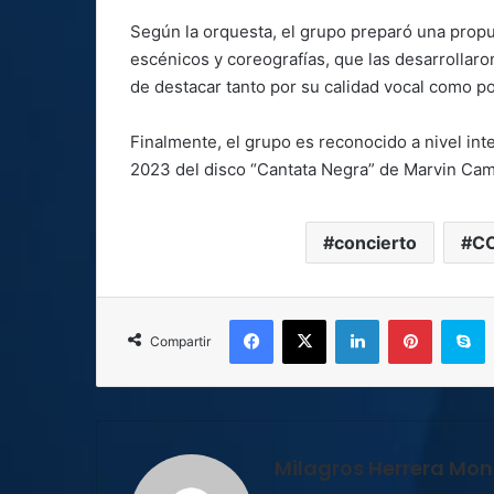
Según la orquesta, el grupo preparó una propu
escénicos y coreografías, que las desarrollaron
de destacar tanto por su calidad vocal como p
Finalmente, el grupo es reconocido a nivel int
2023 del disco “Cantata Negra” de Marvin Cama
concierto
C
Facebook
X
LinkedIn
Pinterest
S
Compartir
Milagros Herrera Mont