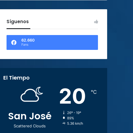
Síguenos
62.660
Fans
El Tiempo
20
℃
San José
26º - 19º
89%
5.36 km/h
Scattered Clouds