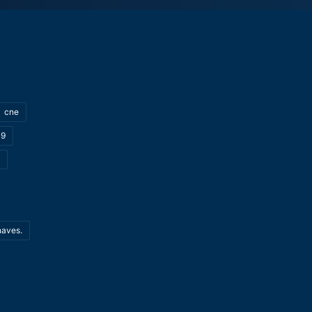
cne
19
haves.