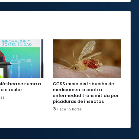
semestre
del
año
plástica se suma a
CCSS inicia distribución de
a circular
medicamento contra
enfermedad transmitida por
ras
picaduras de insectos
Hace 15 horas