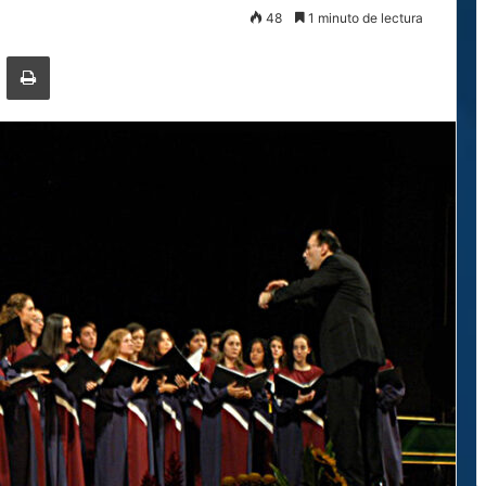
48
1 minuto de lectura
ger
ompartir por correo electrónico
Imprimir