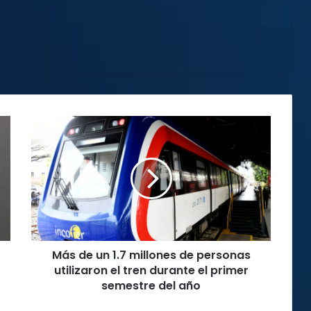
Más
de
un
1.7
millones
de
personas
utilizaron
el
Más de un 1.7 millones de personas
tren
durante
utilizaron el tren durante el primer
el
semestre del año
primer