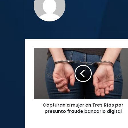
Capturan
a
mujer
en
Tres
Ríos
por
presunto
fraude
Capturan a mujer en Tres Ríos por
bancario
digital
presunto fraude bancario digital