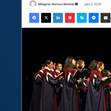
Send
Milagros Herrera Montiel
julio 2, 2025
an
Facebook
X
LinkedIn
Pinterest
Skype
Messen
C
email