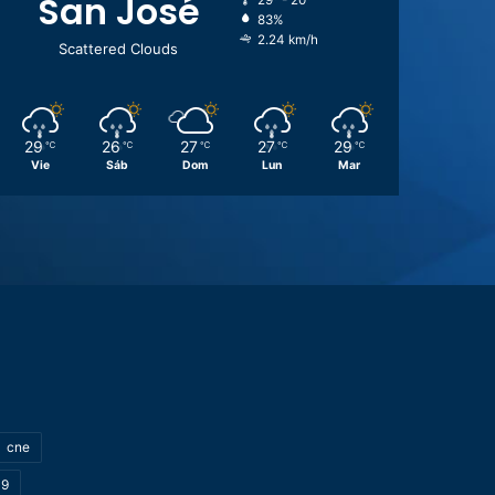
San José
29º - 20º
83%
2.24 km/h
Scattered Clouds
29
26
27
27
29
℃
℃
℃
℃
℃
Vie
Sáb
Dom
Lun
Mar
cne
19