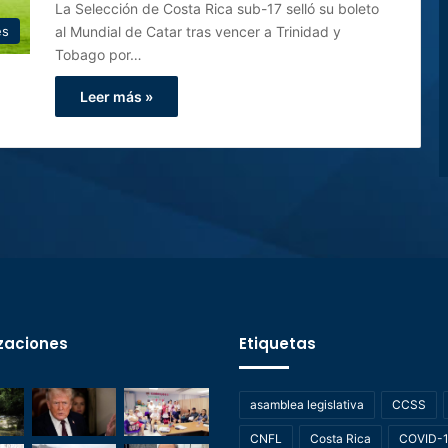
La Selección de Costa Rica sub-17 selló su boleto
al Mundial de Catar tras vencer a Trinidad y
es
Tobago por…
Leer más »
zaciones
Etiquetas
asamblea legislativa
CCSS
CNFL
Costa Rica
COVID-