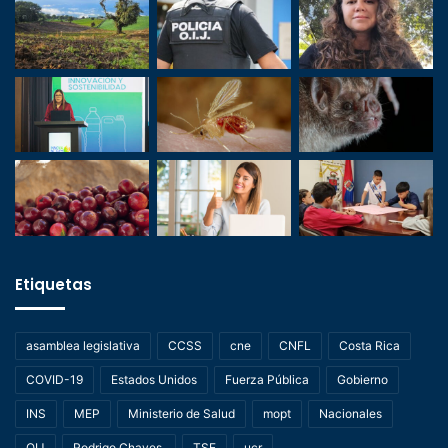
Etiquetas
asamblea legislativa
CCSS
cne
CNFL
Costa Rica
COVID-19
Estados Unidos
Fuerza Pública
Gobierno
INS
MEP
Ministerio de Salud
mopt
Nacionales
OIJ
Rodrigo Chaves.
TSE
ucr