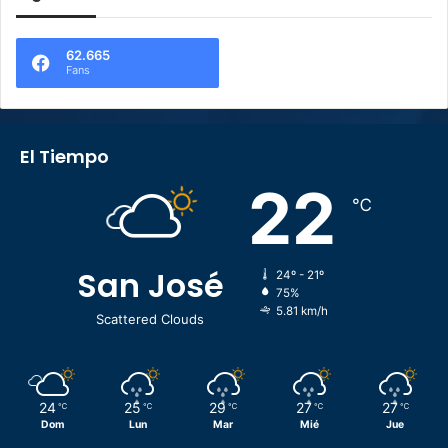
62.665
Fans
El Tiempo
22
℃
San José
24º - 21º
75%
5.81 km/h
Scattered Clouds
24
25
29
27
27
℃
℃
℃
℃
℃
Dom
Lun
Mar
Mié
Jue