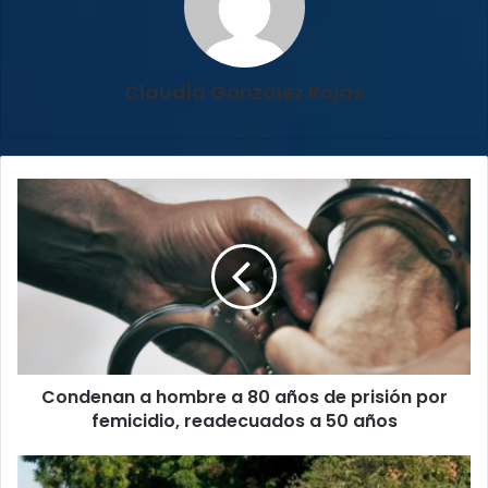
Claudia González Rojas
Condenan
a
hombre
a
80
años
de
prisión
por
Condenan a hombre a 80 años de prisión por
femicidio,
readecuados
femicidio, readecuados a 50 años
a
50
2024
años