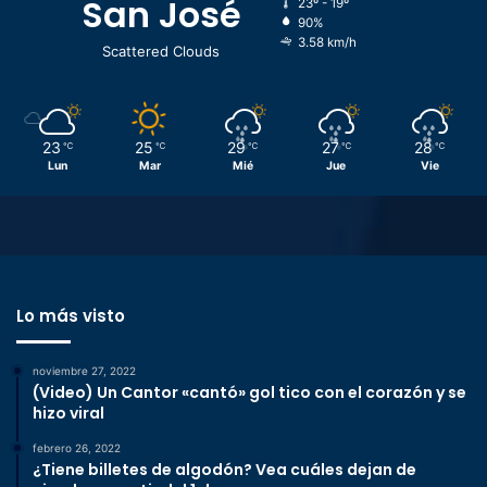
San José
23º - 19º
90%
3.58 km/h
Scattered Clouds
23
25
29
27
28
℃
℃
℃
℃
℃
Lun
Mar
Mié
Jue
Vie
Lo más visto
noviembre 27, 2022
(Video) Un Cantor «cantó» gol tico con el corazón y se
hizo viral
febrero 26, 2022
¿Tiene billetes de algodón? Vea cuáles dejan de