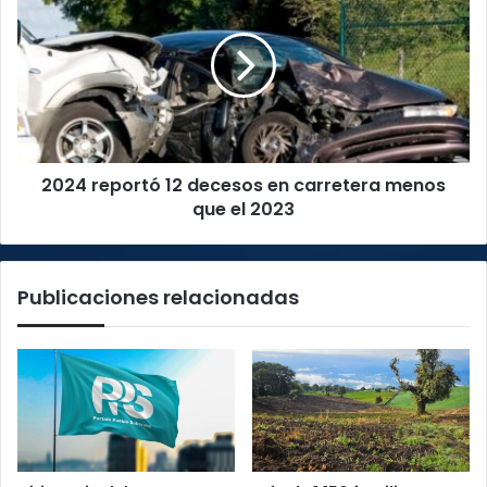
reportó
12
decesos
en
carretera
menos
que
el
2024 reportó 12 decesos en carretera menos
2023
que el 2023
Publicaciones relacionadas