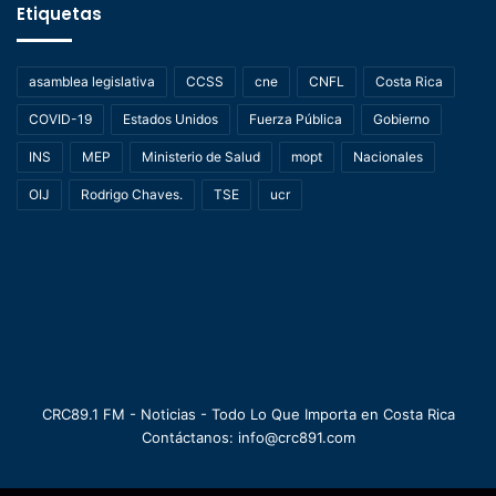
Etiquetas
asamblea legislativa
CCSS
cne
CNFL
Costa Rica
COVID-19
Estados Unidos
Fuerza Pública
Gobierno
INS
MEP
Ministerio de Salud
mopt
Nacionales
OIJ
Rodrigo Chaves.
TSE
ucr
CRC89.1 FM - Noticias - Todo Lo Que Importa en Costa Rica
Contáctanos: info@crc891.com